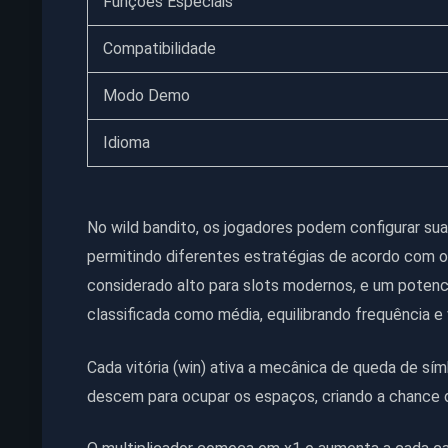
Funções Especiais
Compatibilidade
Modo Demo
Idioma
No wild bandito, os jogadores podem configurar s
permitindo diferentes estratégias de acordo com o
considerado alto para slots modernos, e um potenci
classificada como média, equilibrando frequência e 
Cada vitória (win) ativa a mecânica de queda de 
descem para ocupar os espaços, criando a chance d