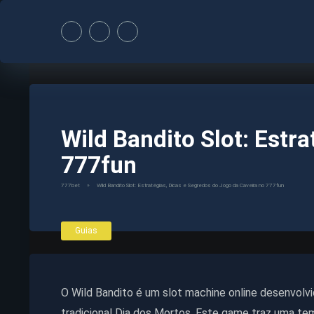
Wild Bandito Slot: Estr
777fun
777bet
»
Wild Bandito Slot: Estratégias, Dicas e Segredos do Jogo da Caveira no 777fun
Guias
O Wild Bandito é um slot machine online desenvolvi
tradicional Dia dos Mortos. Este game traz uma 