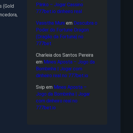
Plinko – Jogar Cassino
s (Gold
777bet.io dinheiro real
ncedora,
Vasistha Muni
em
Descubra o
Poder do Fortune Dragon
(Dragão da Fortuna) no
777bet
Charleia dos Santos Pereira
em
Mines Aposta – Jogo da
Bombinha | Jogar com
dinheiro real no 777bet.io
Svip
em
Mines Aposta –
Jogo da Bombinha | Jogar
com dinheiro real no
777bet.io