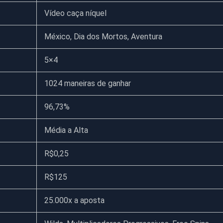
Vídeo caça níquel
México, Dia dos Mortos, Aventura
5×4
1024 maneiras de ganhar
96,73%
Média a Alta
R$0,25
R$125
25.000x a aposta