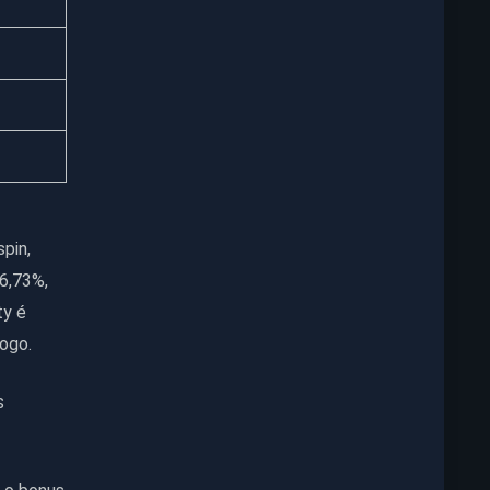
pin,
6,73%,
ty é
jogo.
s