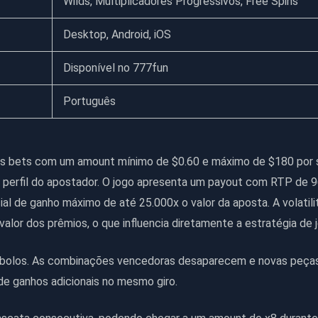
Wilds, Multiplicadores Progressivos, Free Spins
Desktop, Android, iOS
Disponível no 777fun
Português
uas bets com um amount mínimo de $0.60 e máximo de $180 por s
 perfil do apostador. O jogo apresenta um payout com RTP de 9
al de ganho máximo de até 25.000x o valor da aposta. A volatili
valor dos prêmios, o que influencia diretamente a estratégia de 
símbolos. As combinações vencedoras desaparecem e novas peça
e ganhos adicionais no mesmo giro.