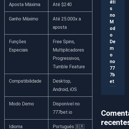
áti
Aposta Máxima
Até $240
s
no
Ganho Máximo
Até 25.000x a
M
aposta
od
o
De
Funções
Free Spins,
m
Especiais
Multiplicadores
o
Progressivos,
no
Tumble Feature
77
7b
et
Compatibilidade
Desktop,
Android, iOS
Modo Demo
Disponível no
Comentá
777bet io
recente
Idioma
Português 🇧🇷