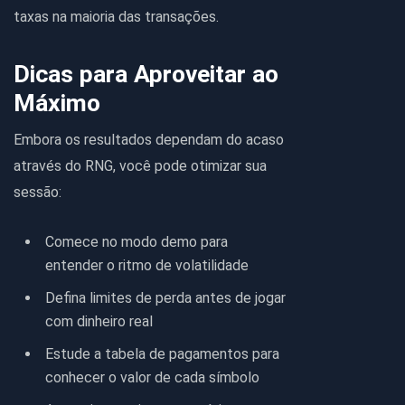
taxas na maioria das transações.
Dicas para Aproveitar ao
Máximo
Embora os resultados dependam do acaso
através do RNG, você pode otimizar sua
sessão:
Comece no modo demo para
entender o ritmo de volatilidade
Defina limites de perda antes de jogar
com dinheiro real
Estude a tabela de pagamentos para
conhecer o valor de cada símbolo