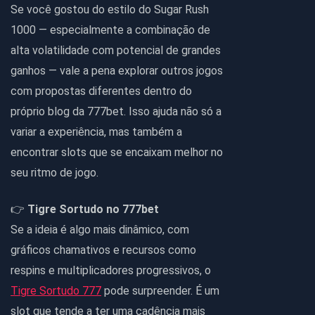
Se você gostou do estilo do Sugar Rush
1000 — especialmente a combinação de
alta volatilidade com potencial de grandes
ganhos — vale a pena explorar outros jogos
com propostas diferentes dentro do
próprio blog da 777bet. Isso ajuda não só a
variar a experiência, mas também a
encontrar slots que se encaixam melhor no
seu ritmo de jogo.
👉
Tigre Sortudo no 777bet
Se a ideia é algo mais dinâmico, com
gráficos chamativos e recursos como
respins e multiplicadores progressivos, o
Tigre Sortudo 777
pode surpreender. É um
slot que tende a ter uma cadência mais