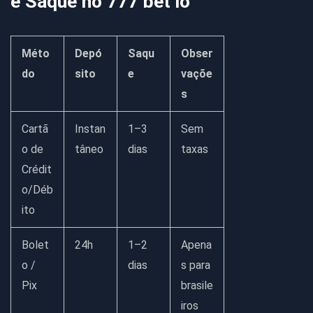
e Saque no 777 bet io
Méto
Depó
Saqu
Obser
do
sito
e
vaçõe
s
Cartã
Instan
1–3
Sem
o de
tâneo
dias
taxas
Crédit
o/Déb
ito
Bolet
24h
1–2
Apena
o /
dias
s para
Pix
brasile
iros