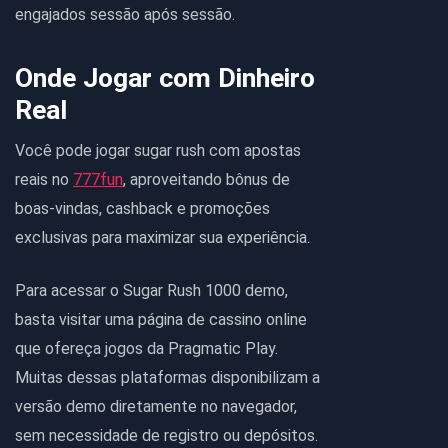
engajados sessão após sessão.
Onde Jogar com Dinheiro
Real
Você pode jogar sugar rush com apostas
reais no
777fun
, aproveitando bônus de
boas-vindas, cashback e promoções
exclusivas para maximizar sua experiência.
Para acessar o Sugar Rush 1000 demo,
basta visitar uma página de cassino online
que ofereça jogos da Pragmatic Play.
Muitas dessas plataformas disponibilizam a
versão demo diretamente no navegador,
sem necessidade de registro ou depósitos.