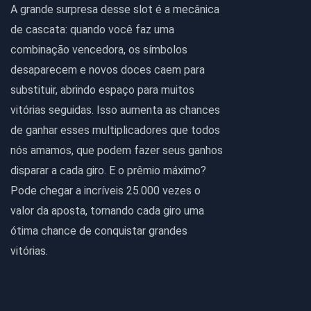
A grande surpresa desse slot é a mecânica
de cascata: quando você faz uma
combinação vencedora, os símbolos
desaparecem e novos doces caem para
substituir, abrindo espaço para muitos
vitórias seguidas. Isso aumenta as chances
de ganhar esses multiplicadores que todos
nós amamos, que podem fazer seus ganhos
disparar a cada giro. E o prêmio máximo?
Pode chegar a incríveis 25.000 vezes o
valor da aposta, tornando cada giro uma
ótima chance de conquistar grandes
vitórias.