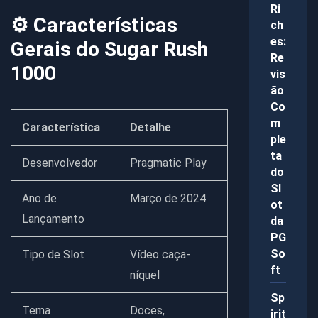
Ri
⚙️ Características
ch
es:
Gerais do Sugar Rush
Re
1000
vis
ão
Co
m
Característica
Detalhe
ple
ta
Desenvolvedor
Pragmatic Play
do
Sl
Ano de
Março de 2024
ot
Lançamento
da
PG
So
Tipo de Slot
Vídeo caça-
ft
níquel
Sp
Tema
Doces,
irit