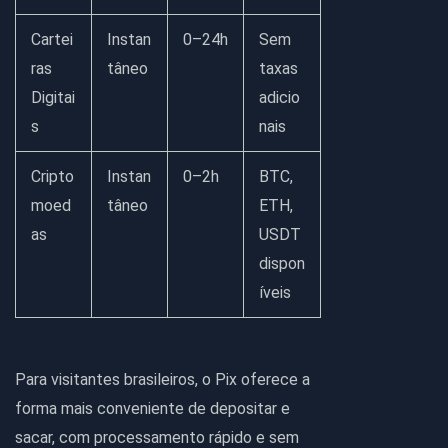
Cartei
Instan
0–24h
Sem
ras
tâneo
taxas
Digitai
adicio
s
nais
Cripto
Instan
0–2h
BTC,
moed
tâneo
ETH,
as
USDT
dispon
íveis
Para visitantes brasileiros, o Pix oferece a
forma mais conveniente de depositar e
sacar, com processamento rápido e sem