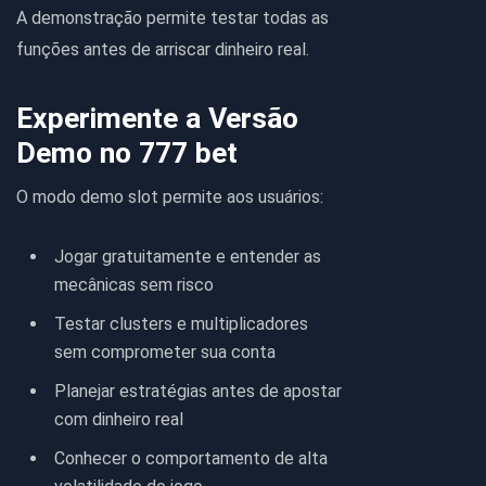
A demonstração permite testar todas as
funções antes de arriscar dinheiro real.
Experimente a Versão
Demo no 777 bet
O modo demo slot permite aos usuários:
Jogar gratuitamente e entender as
mecânicas sem risco
Testar clusters e multiplicadores
sem comprometer sua conta
Planejar estratégias antes de apostar
com dinheiro real
Conhecer o comportamento de alta