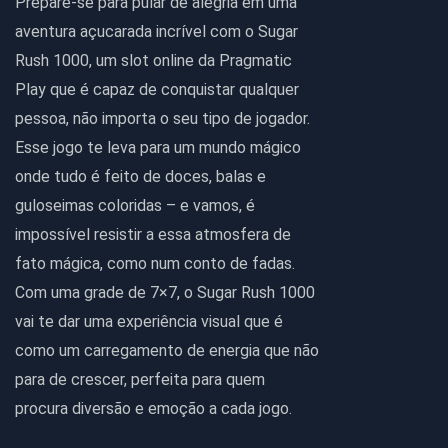
Prepare-se para pular de alegria em uma
aventura açucarada incrível com o Sugar
Rush 1000, um slot online da Pragmatic
Play que é capaz de conquistar qualquer
pessoa, não importa o seu tipo de jogador.
Esse jogo te leva para um mundo mágico
onde tudo é feito de doces, balas e
guloseimas coloridas – e vamos, é
impossível resistir a essa atmosfera de
fato mágica, como num conto de fadas.
Com uma grade de 7×7, o Sugar Rush 1000
vai te dar uma experiência visual que é
como um carregamento de energia que não
para de crescer, perfeita para quem
procura diversão e emoção a cada jogo.