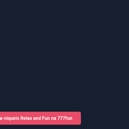
-níqueis Relax and Fun na 777fun