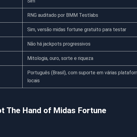
Sim
RNG auditado por BMM Testlabs
Sim, versão midas fortune gratuito para testar
Não há jackpots progressivos
Mitologia, ouro, sorte e riqueza
Português (Brasil), com suporte em várias platafo
locais
ot The Hand of Midas Fortune