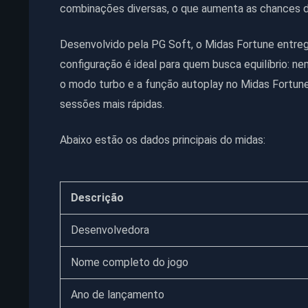
combinações diversas, o que aumenta as chances d
Desenvolvido pela PG Soft, o Midas Fortune entr
configuração é ideal para quem busca equilíbrio: n
o modo turbo e a função autoplay no Midas Fortune 
sessões mais rápidas.
Abaixo estão os dados principais do midas:
Descrição
Desenvolvedora
Nome completo do jogo
Ano de lançamento