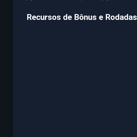
Recursos de Bônus e Rodadas 