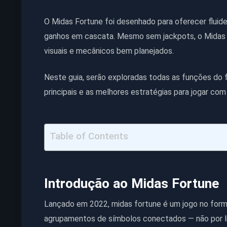
O Midas Fortune foi desenhado para oferecer fluid
ganhos em cascata. Mesmo sem jackpots, o Midas 
visuais e mecânicos bem planejados.
Neste guia, serão exploradas todas as funções do fo
principais e as melhores estratégias para jogar co
Table of Contents
Introdução ao Midas Fortune
Lançado em 2022, midas fortune é um jogo no for
agrupamentos de símbolos conectados — não por linh