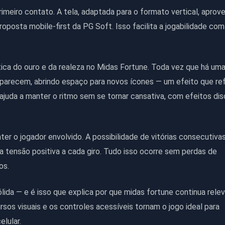
imeiro contato. A tela, adaptada para o formato vertical, aprov
posta mobile-first da PG Soft. Isso facilita a jogabilidade co
a do ouro e da realeza no Midas Fortune. Toda vez que há um
parecem, abrindo espaço para novos ícones — um efeito que re
ajuda a manter o ritmo sem se tornar cansativa, com efeitos di
r o jogador envolvido. A possibilidade de vitórias consecutiv
ma tensão positiva a cada giro. Tudo isso ocorre sem perdas de
os.
lida — e é isso que explica por que midas fortune continua rele
sos visuais e os controles acessíveis tornam o jogo ideal para
elular.