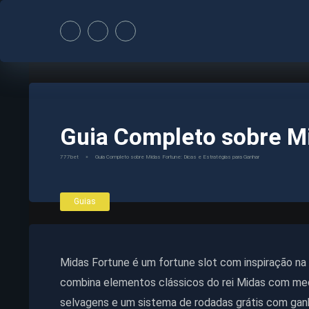
Guia Completo sobre Mi
777bet
»
Guia Completo sobre Midas Fortune: Dicas e Estratégias para Ganhar
Guias
Midas Fortune é um fortune slot com inspiração na
combina elementos clássicos do rei Midas com me
selvagens e um sistema de rodadas grátis com gan