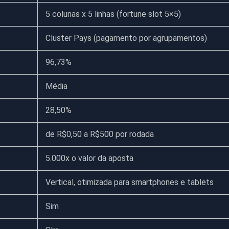
5 colunas x 5 linhas (fortune slot 5×5)
Cluster Pays (pagamento por agrupamentos)
96,73%
Média
28,50%
de R$0,50 a R$500 por rodada
5.000x o valor da aposta
Vertical, otimizada para smartphones e tablets
Sim