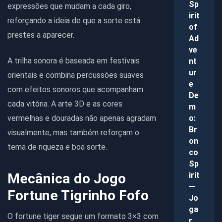
Sp
expressões que mudam a cada giro,
irit
reforçando a ideia de que a sorte está
of
prestes a aparecer.
Ad
ve
nt
A trilha sonora é baseada em festivais
ur
orientais e combina percussões suaves
e
com efeitos sonoros que acompanham
De
cada vitória. A arte 3D e as cores
m
o:
vermelhas e douradas não apenas agradam
Br
visualmente, mas também reforçam o
on
tema de riqueza e boa sorte.
co
Sp
irit
Mecânica do Jogo
—
Fortune Tigrinho Fofo
Jo
ga
O fortune tiger segue um formato 3×3 com
r