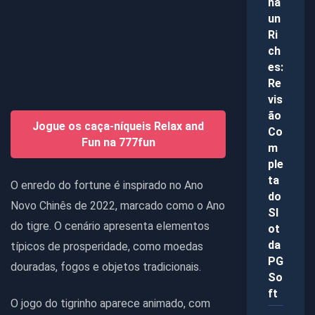
ha
un
Ri
ch
es:
Re
vis
ão
Jogue os caça-níqueis Relax and
Co
Fun na 777fun
m
ple
ta
O enredo do fortune é inspirado no Ano
do
Novo Chinês de 2022, marcado como o Ano
Sl
do tigre. O cenário apresenta elementos
ot
da
típicos de prosperidade, como moedas
PG
douradas, fogos e objetos tradicionais.
So
ft
O jogo do tigrinho aparece animado, com