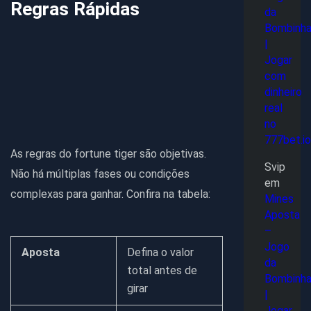
Regras Rápidas
da
Bombinh
|
Jogar
com
dinheiro
real
no
777bet.io
As regras do fortune tiger são objetivas.
Svip
Não há múltiplas fases ou condições
em
complexas para ganhar. Confira na tabela:
Mines
Aposta
–
Jogo
Aposta
Defina o valor
da
total antes de
Bombinh
girar
|
Jogar