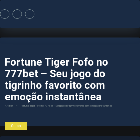
Fortune Tiger Fofo no
777bet – Seu jogo do
tigrinho favorito com
emoção instantânea
777bet
»
Fortune Tiger Fofo no 777bet – Seu jogo do tigrinho favorito com emoção instantânea
Guias