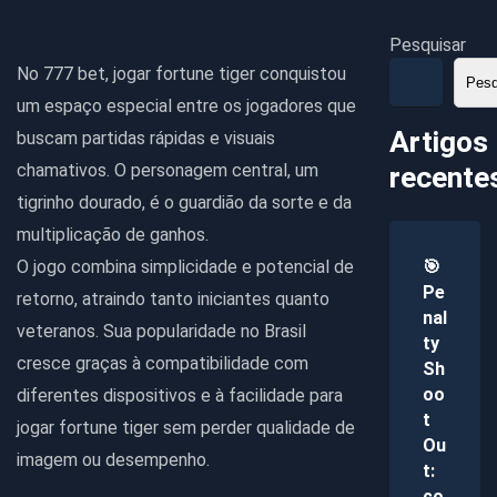
Pesquisar
No 777 bet, jogar fortune tiger conquistou
Pesq
um espaço especial entre os jogadores que
Artigos
buscam partidas rápidas e visuais
recente
chamativos. O personagem central, um
tigrinho dourado, é o guardião da sorte e da
multiplicação de ganhos.
O jogo combina simplicidade e potencial de
🎯
Pe
retorno, atraindo tanto iniciantes quanto
nal
veteranos. Sua popularidade no Brasil
ty
cresce graças à compatibilidade com
Sh
oo
diferentes dispositivos e à facilidade para
t
jogar fortune tiger sem perder qualidade de
Ou
imagem ou desempenho.
t:
co