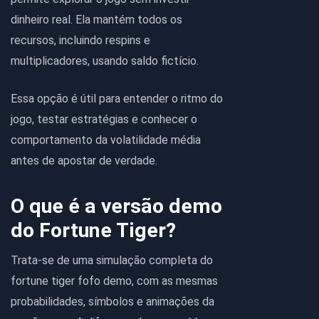
permite explorar o jogo sem investir
dinheiro real. Ela mantém todos os
recursos, incluindo respins e
multiplicadores, usando saldo fictício.
Essa opção é útil para entender o ritmo do
jogo, testar estratégias e conhecer o
comportamento da volatilidade média
antes de apostar de verdade.
O que é a versão demo
do Fortune Tiger?
Trata-se de uma simulação completa do
fortune tiger fofo demo, com as mesmas
probabilidades, símbolos e animações da