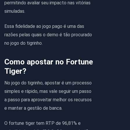
permitindo avaliar seu impacto nas vitórias
simuladas.
Essa fidelidade ao jogo pago é uma das
razões pelas quais o demo é tão procurado
no jogo do tigrinho.
Como apostar no Fortune
Tiger?
No jogo do tigrinho, apostar é um processo
simples e rápido, mas vale seguir um passo
a passo para aproveitar melhor os recursos
e manter a gestão de banca.
O fortune tiger tem RTP de 96,81% e