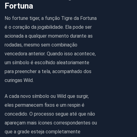
Fortuna
No fortune tiger, a função Tigre da Fortuna
é o coração da jogabilidade. Ela pode ser
acionada a qualquer momento durante as
rodadas, mesmo sem combinação
vencedora anterior. Quando isso acontece,
um símbolo é escolhido aleatoriamente
para preencher a tela, acompanhado dos
curingas Wild.
A cada novo símbolo ou Wild que surgir,
eles permanecem fixos e um respin é
concedido. O processo segue até que não
apareçam mais ícones correspondentes ou
que a grade esteja completamente