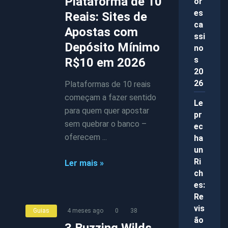
Plataforma de 10
or
es
Reais: Sites de
ca
Apostas com
ssi
Depósito Mínimo
no
s
R$10 em 2026
20
26
Plataformas de 10 reais
começam a fazer sentido
Le
para quem quer apostar
pr
sem quebrar o banco –
ec
oferecem ...
ha
un
Ri
Ler mais »
ch
es:
Re
vis
Guias
4 meses ago
0
38
ão