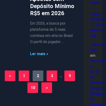
Plinko
Depósito Mínimo
–
R$5 em 2026
Jogar
Cassino
Em 2026, a busca por
777bet.io
plataforma de 5 reais
dinheiro
real
continua em alta no Brasil.
O perfil do jogador ...
Vasistha
Muni
Ler mais »
em
Descubra
o
Poder
«
1
2
3
…
9
do
Fortune
10
»
Dragon
(Dragão
da
Fortuna)