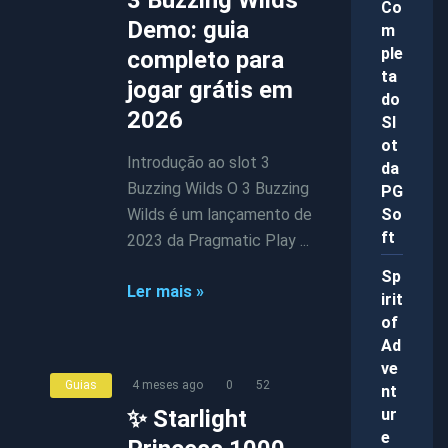
3 Buzzing Wilds
Co
Demo: guia
m
ple
completo para
ta
jogar grátis em
do
2026
Sl
ot
Introdução ao slot 3
da
Buzzing Wilds O 3 Buzzing
PG
Wilds é um lançamento de
So
ft
2023 da Pragmatic Play ...
Sp
Ler mais »
irit
of
Ad
ve
Guias
4 meses ago
0
52
nt
✨ Starlight
ur
e