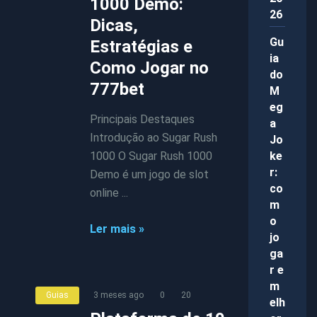
1000 Demo:
26
Dicas,
Gu
Estratégias e
ia
Como Jogar no
do
777bet
M
eg
Principais Destaques
a
Introdução ao Sugar Rush
Jo
1000 O Sugar Rush 1000
ke
r:
Demo é um jogo de slot
co
online ...
m
o
Ler mais »
jo
ga
r e
m
Guias
3 meses ago
0
20
elh