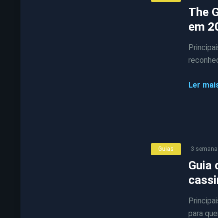
The G
em 2
Principa
reconhec
Ler mai
Guias
3 semana
Guia 
cass
Principa
para que