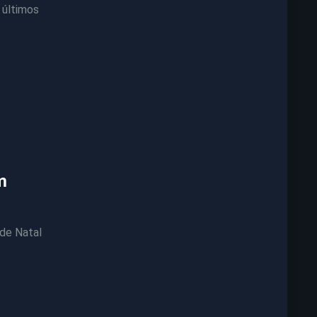
 últimos
m
de Natal