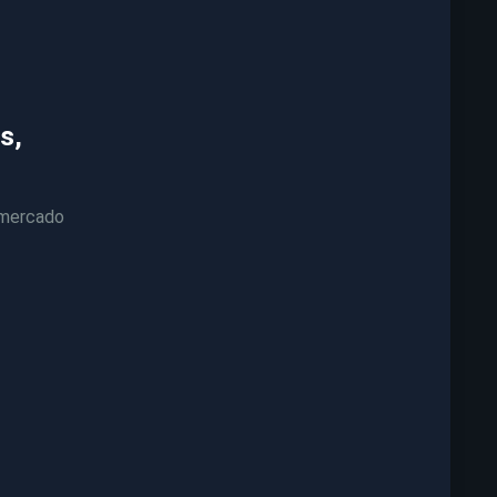
s,
 mercado