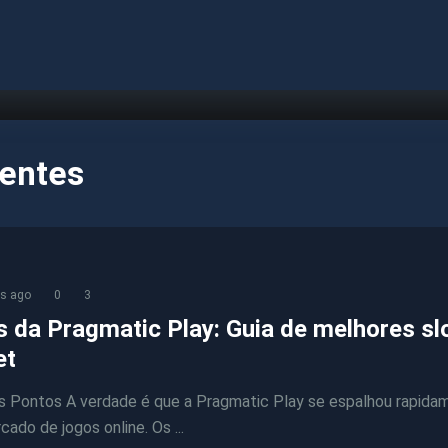
centes
s ago
0
3
 da Pragmatic Play: Guia de melhores sl
et
is Pontos A verdade é que a Pragmatic Play se espalhou rapida
cado de jogos online. Os ...