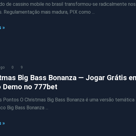
o de cassino mobile no brasil transformou-se radicalmente nos
s. Regulamentação mais madura, PIX como ...
s »
ago
0
9
tmas Big Bass Bonanza — Jogar Grátis e
 Demo no 777bet
is Pontos O Christmas Big Bass Bonanza é uma versão temática 
ico Big Bass Bonanza ...
s »