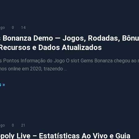
ago
0
14
 Bonanza Demo — Jogos, Rodadas, Bônu
Recursos e Dados Atualizados
ais Pontos Informação do Jogo O slot Gems Bonanza chegou ao
nos online em 2020, trazendo ...
s »
ago
0
21
oly Live – Estatísticas Ao Vivo e Guia