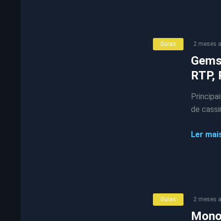
Guias
2 meses 
Gems
RTP, 
Princip
de cassi
Ler mai
Guias
2 meses 
Monop